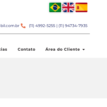
bil.com.br
(11) 4992-5255 | (11) 94734-7935
cias
Contato
Área do Cliente