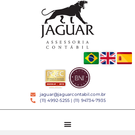
jaguar@jaguarcontabil.com.br
(11) 4992-5255 | (11) 94734-7935