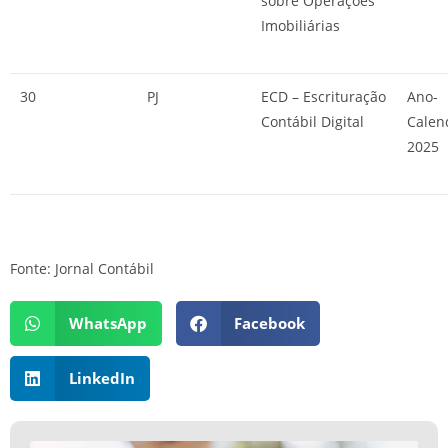
sobre Operações
Imobiliárias
30
PJ
ECD – Escrituração
Ano-
Contábil Digital
Calen
2025
Fonte: Jornal Contábil
WhatsApp
Facebook
LinkedIn