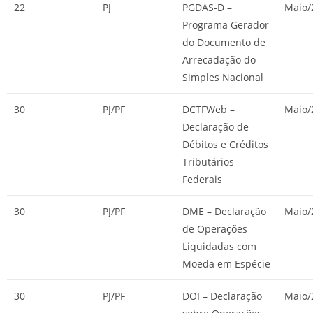
22
PJ
PGDAS-D –
Maio/
Programa Gerador
do Documento de
Arrecadação do
Simples Nacional
30
PJ/PF
DCTFWeb –
Maio/
Declaração de
Débitos e Créditos
Tributários
Federais
30
PJ/PF
DME – Declaração
Maio/
de Operações
Liquidadas com
Moeda em Espécie
30
PJ/PF
DOI – Declaração
Maio/