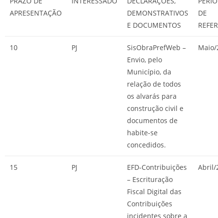
PRAZO DE
INTERESSADO
DECLARAÇÕES,
PERÍ
APRESENTAÇÃO
DEMONSTRATIVOS
DE
E DOCUMENTOS
REFER
10
PJ
SisObraPrefWeb –
Maio/
Envio, pelo
Município, da
relação de todos
os alvarás para
construção civil e
documentos de
habite-se
concedidos.
15
PJ
EFD-Contribuições
Abril
– Escrituração
Fiscal Digital das
Contribuições
incidentes sobre a