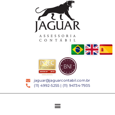
jaguar@jaguarcontabil.com.br
(11) 4992-5255 | (11) 94734-7935