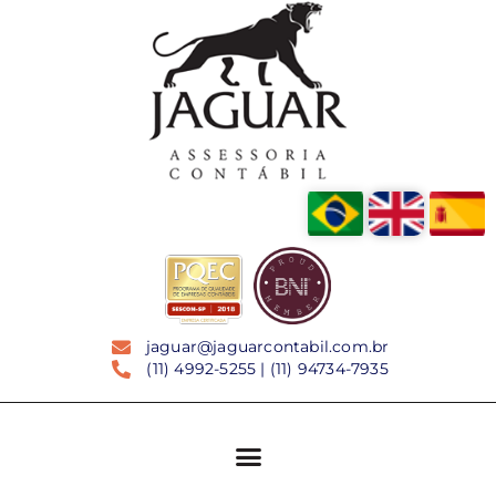
jaguar@jaguarcontabil.com.br
(11) 4992-5255 | (11) 94734-7935