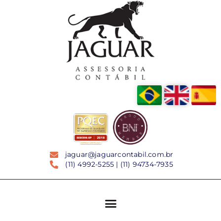
jaguar@jaguarcontabil.com.br
(11) 4992-5255 | (11) 94734-7935