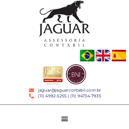
jaguar@jaguarcontabil.com.br
(11) 4992-5255 | (11) 94734-7935